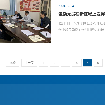
2020-12-04
激励党员在新征程上发挥好
12月1日，化学学院党委召开
作中的先锋模范作用问题进行研
74条
上一页
1
2
3
4
5
6