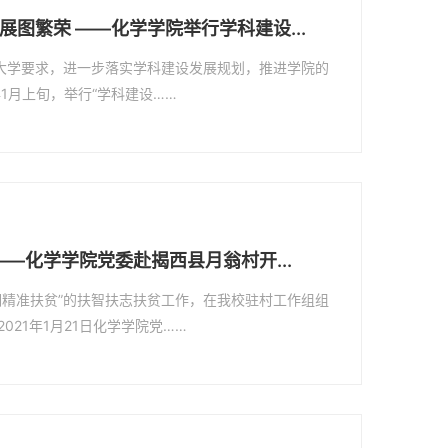
图繁荣 ——化学学院举行学科建设...
平大学要求，进一步落实学科建设发展规划，推进学院的
年1月上旬，举行“学科建设……
——化学学院党委赴揭西县月翁村开...
期精准扶贫”的扶智扶志扶贫工作，在我校驻村工作组组
021年1月21日化学学院党……