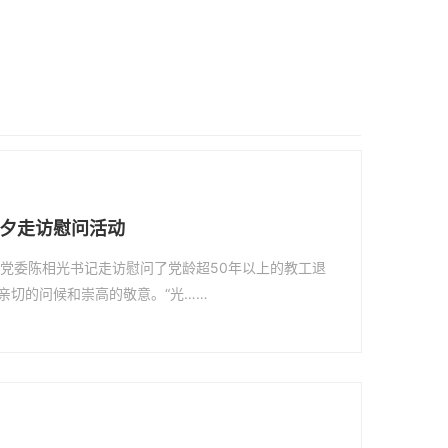
夕走访慰问活动
学院党委陈相光书记走访慰问了党龄超50年以上的教工退
亲切的问候和崇高的敬意。“光……