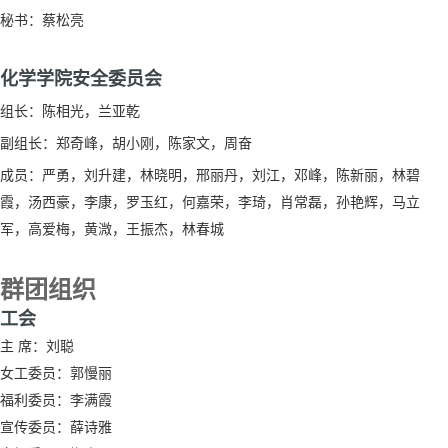
秘书：蔡松亮
化学学院安全委员会
组长：陈相光，兰亚乾
副组长：郑奇峰，胡小刚，陈家文，周奋
成员：严勇，刘升建，林晓明，邢丽丹，刘江，邓峰，陈新丽，林碧
霞，汤西豪，李康，罗玉红，何嘉荣，李琦，肖常磊，孙艳辉，马立
军，高爱梅，黄溦，王振杰，林春城
群团组织
工会
主
席：刘聪
女工委员：郭慢丽
福利委员：李满霞
宣传委员：薛诗雅