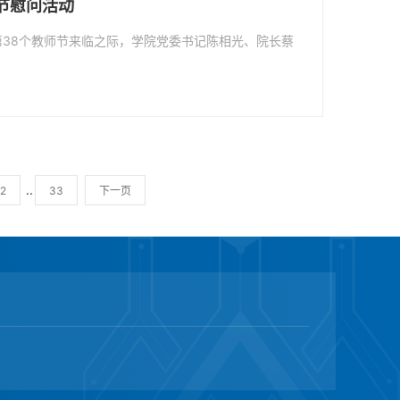
节慰问活动
38个教师节来临之际，学院党委书记陈相光、院长蔡
..
2
33
下一页