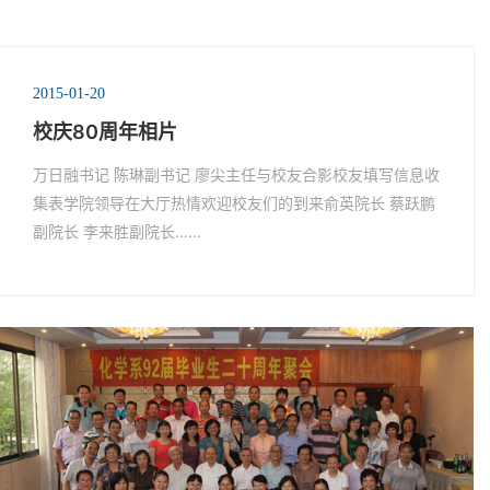
2015-01-20
校庆80周年相片
万日融书记 陈琳副书记 廖尖主任与校友合影校友填写信息收
集表学院领导在大厅热情欢迎校友们的到来俞英院长 蔡跃鹏
副院长 李来胜副院长……