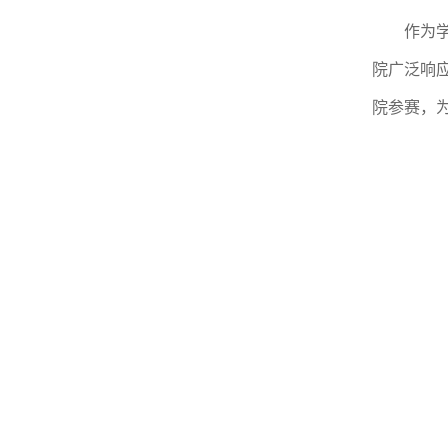
作为
院广泛响
院参赛，