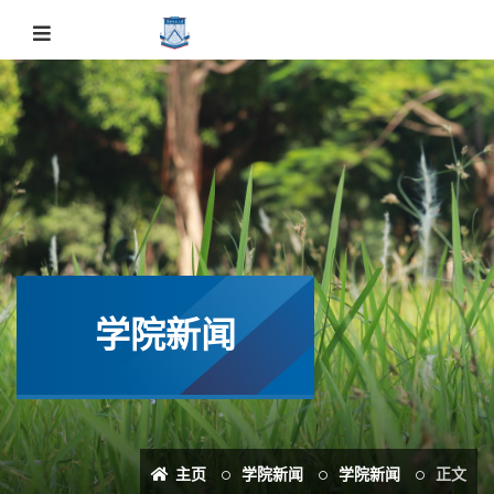
我院刘江教授/兰亚乾教授团队在《Nature
Synthesis》上发表重要研究成果
学院新闻
华南师范大学化学学院
2024-01-05 14:53:00
点击：
3325
近日，我院刘江教授/兰亚乾教授团队在光催化领域取
主页
学院新闻
学院新闻
正文