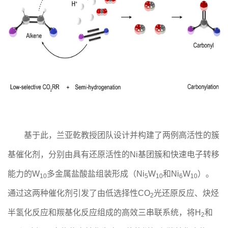
基于此，兰亚乾教授团队设计并构建了两例高活性的
簇
基催化剂，分别由具有还原活性的Ni基团簇和快速电子转移
能力
的W
多金属盐酸盐组装形成（
Ni
W
和Ni
W
）。
10
5
10
6
10
通过这两种催化剂引发了
由低选择性CO
光还原反应、炔烃
2
半氢化反应和羰基化反应组成的高效三串联系统
，将H
和
2