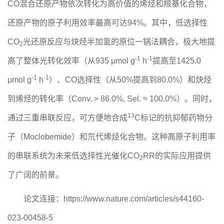
CO混合还原产物依次转化为高价值的烯烃和羰基化合物，
还原产物的
原子利用效率最高可达94%。其中，低选择性
CO
光还原反应
与炔烃半加氢的原位一锅法耦合，极大地提
2
-1
-1
高了整体光转化效率（从935 μmol g
h
提高至1425.0
-1
-1
μmol g
h
）、CO选择性（从50%
提高
到80.0%）和炔烃
到烯烃的
转化率（Conv. > 86.0%, Sel. ≈ 100.0%）。同时，
13
通过三重串联反应，可方便地合成
C标记的抗抑郁药物分
子（Moclobemide）和氘代烯烃化合物。
这种高原子利用率
的串联系统为未来低选择性光催化
CO
RR的实际应用提供
2
了广阔的前景。
论文连接：
https://www.nature.com/articles/s44160-
023-00458-5