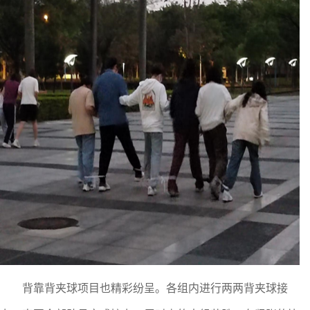
背靠背夹球项目也精彩纷呈。各组内进行两两背夹球接