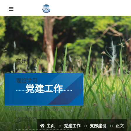
党建引领
理论学习
党建工作
支部建设
资料学习
主页
党建工作
支部建设
正文