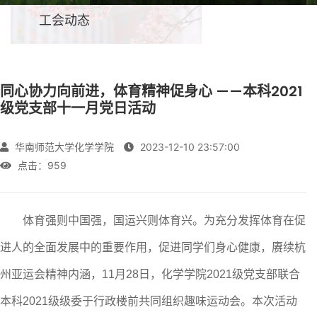
工会动态
同心协力向前进，体育精神促身心 ——本科2021
级党支部十一月党日活动
华南师范大学化学学院
2023-12-10 23:57:00
点击：
959
体育强则中国强，国运兴则体育兴。为充分发挥体育在促
进人的全面发展中的重要作用，促进同学们身心健康，赓续杭
州亚运会精神内涵，11月28日，化学学院2021级党支部联合
本科2021级级委于行政楼前共同组织趣味运动会。本次活动