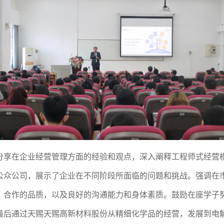
分享在企业经营管理方面的经验和观点，深入
阐释
工程师式经营
公众公司，展示了企业在不同阶段所面临的问题和挑战。强调
在
、合作的品质，以及良好的沟通能力和身体素质。鼓励
在座学子
最后
通过
天赐
天赐高新材料股份
从精细化学品的经营，发展到
电