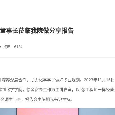
董事长莅临我院做分享报告
点击：
6124
才培养
深度合作，
助力化学学子做好职业规划。
2023年11月1
6日
邀
到
化学学院。
徐金富先生
作为主讲嘉宾，以
“
像工程师一样经营
0名
师
生与会
，
报告会由陈相光书记主持。